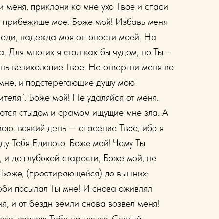
 меня, приклони ко мне ухо Твое и спаси
и прибежище мое. Боже мой! Избавь меня
споди, надежда моя от юности моей. На
. Для многих я стал как бы чудом, но Ты –
ень великолепие Твое. Не отвергни меня во
и мне, и подстерегающие душу мою
вителя”. Боже мой! Не удаляйся от меня.
оются стыдом и срамом ищущие мне зла. А
вою, всякий день — спасение Твое, ибо я
вду Тебя Единого. Боже мой! Чему Ты
, и до глубокой старости, Боже мой, не
, Боже, (простирающейся) до вышних:
орби посылал Ты мне! И снова оживлял
я, и от бездн земли снова возвел меня!
оже, воспою Тебе на гуслях, Святый