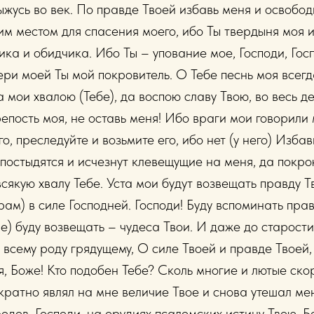
усь во век. По правде Твоей избавь меня и освободи
им местом для спасения моего, ибо Ты твердыня моя 
ика и обидчика. Ибо Ты – упование мое, Господи, Го
ери моей Ты мой покровитель. О Тебе песнь моя всегда
 мои хвалою (Тебе), да воспою славу Твою, во весь д
репость моя, не оставь меня! Ибо враги мои говорил
го, преследуйте и возьмите его, ибо нет (у него) Изба
постыдятся и исчезнут клевещущие на меня, да покр
всякую хвалу Тебе. Уста мои будут возвещать правду Т
рам) в силе Господней. Господи! Буду вспоминать пра
е) буду возвещать – чудеса Твои. И даже до старости
й всему роду грядущему, О силе Твоей и правде Твоей
я, Боже! Кто подобен Тебе? Сколь многие и лютые ск
кратно являл на мне величие Твое и снова утешал мен
одов, Господи, на орудиях псаломских истину Твою, Б