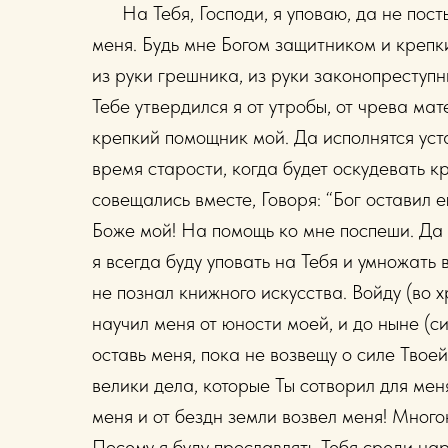
На Тебя, Господи, я уповаю, да не постыж
меня. Будь мне Богом защитником и крепк
из руки грешника, из руки законопреступн
Тебе утвердился я от утробы, от чрева мат
крепкий помощник мой. Да исполнятся уста
время старости, когда будет оскудевать к
совещались вместе, Говоря: “Бог оставил е
Боже мой! На помощь ко мне поспеши. Да 
я всегда буду уповать на Тебя и умножать 
не познал книжного искусства. Войду (во х
научил меня от юности моей, и до ныне (си
оставь меня, пока не возвещу о силе Твое
велики дела, которые Ты сотворил для мен
меня и от бездн земли возвел меня! Много
Посему я буду прославлять Тебя среди нар