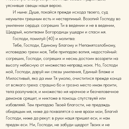
уяснивше свещы нашя верою.
И ныне: Душе, покайся прежде исхода твоего, суд
неумытен грешным есть и нестерпимый. Возопий Господу во
умилении сердца: согреших Ти в ведении и не в ведении,
Щедрый, молитвами Богородицы ущедри и спаси мя.
Господи, помилуй (40) и молитва:
Тебе, Господи, Единому Благому и Непамятозлобному,
исповедаю грехи моя, Тебе припадаю вопия, недостойный:
согреших, Господи, согреших и несмь достоин воззрети на
высоту небесную от множества неправд моих. Но, Господи
мой, Господи, даруй ми слезы умиления, Единый Блаже и
Милостивый, яко да ими Тя умолю, очиститися прежде конца
от всякаго греха: страшно бо и грозно место имам проити,
тела разлучився, и множество мя мрачное и безчеловечное
демонов срящет, и никтоже в помощь спутствуяй или
избавляяй. Тем припадаю Твоей благости, не предаждь
обидящым мя, ниже да похвалятся о мне врази мои, Благий
Господи, ниже да рекут: в руки нашя пришел еси, и нам
предан еси. Ни, Господи, не забуди щедрот Твоих и не