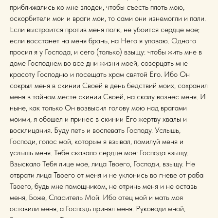
приближались ко мне злодеи, чтобы съесть плоть мою,
оскорбители мои и враги мои, то сами они изнемогли и пали.
Если выстроится против меня полк, не убоится сердце мое;
если восстанет на меня брань, на Него я уповаю. Одного
просил я у Господа, и сего (только) взыщу: чтобы жить мне в
доме Господнем во все дни жизни моей, созерцать мне
красоту Господню и посещать храм святой Его. Ибо Он
сокрыл меня в скинии Своей в день бедствий моих, сохранил
меня в тайном месте скинии Своей, на скалу вознес меня. И
ныне, как только Он возвысил голову мою над врагами
моими, я обошел и принес в скинии Его жертву хвалы и
восклицания. Буду петь и воспевать Господу. Услышь,
Господи, голос мой, которым я взывал, помилуй меня и
услышь меня. Тебе сказало сердце мое: Господа взыщу.
Взыскало Тебя лице мое, лица Твоего, Господи, взыщу. Не
отврати лица Твоего от меня и не уклонись во гневе от раба
Твоего, будь мне помощником, не отринь меня и не оставь
меня, Боже, Спаситель Мой! Ибо отец мой и мать моя
оставили меня, а Господь принял меня. Руководи мной,