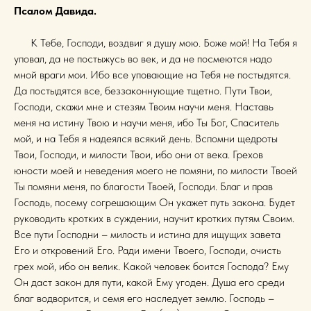
Псалом Давида.
К Тебе, Господи, воздвиг я душу мою. Боже мой! На Тебя я
уповал, да не постыжусь во век, и да не посмеются надо
мной враги мои. Ибо все уповающие на Тебя не постыдятся.
Да постыдятся все, беззаконнующие тщетно. Пути Твои,
Господи, скажи мне и стезям Твоим научи меня. Наставь
меня на истину Твою и научи меня, ибо Ты Бог, Спаситель
мой, и на Тебя я надеялся всякий день. Вспомни щедроты
Твои, Господи, и милости Твои, ибо они от века. Грехов
юности моей и неведения моего не помяни, по милости Твоей
Ты помяни меня, по благости Твоей, Господи. Благ и прав
Господь, посему согрешающим Он укажет путь закона. Будет
руководить кротких в суждении, научит кротких путям Своим.
Все пути Господни – милость и истина для ищущих завета
Его и откровений Его. Ради имени Твоего, Господи, очисть
грех мой, ибо он велик. Какой человек боится Господа? Ему
Он даст закон для пути, какой Ему угоден. Душа его среди
благ водворится, и семя его наследует землю. Господь –