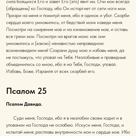
сила боящихся Его и завет Его (это) явит им. Очи мои всегда
(обращены) ко Господу, ибо Он исторгнет от сети ноги мои.
Призри на меня и помилуй меня, ибо я одинок и убог. Скорби
сердца моего умножились, от бедствий моих изведи меня.
Посмотри на смирение мое и на изнеможение мое, и оставь
все грехи мои. Посмотри на врагов моих: как они
умножились и (какою) ненавистью неправедною
возненавидели меня! Сохрани душу мою и избавь меня, да
не постыжусь, что уповал на Тебя. Незлобивые и праведные
объединились со мною, ибо я на Тебя, Господи, уповал.
Избавь, Боже, Израиля от всех скорбей его.
Псалом 25
Псалом Давида.
Суди меня, Господи, ибо я в незлобии своем ходил и в
уповании на Господа не ослабею. Искуси меня, Господи, и
испытай меня, расплавь внутренности мои и сердце мое. Ибо