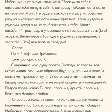
Избавь меня от окруживших меня. “Вразумлю тебя и
наставлю тебя на путь сей, по которому пойдешь, остановлю
на тебе очи Мои”. Не будьте, как конь и мул, у которых нет
разума и которых челюсти можно притянуть (лишь) уздою и
удилами, когда они не приближаются к тебе. Много
наказаний грешному, а уповающего на Господа милость (Его)
окружит. Веселитесь о Господе и радуйтесь праведные, и
хвалитесь (Им) все правые сердцем!
Слава:
По 4-й кафисме, Трисвятое.
Таже тропари, глас 7:
Смиренную мою душу посети, Господи, во гресех все
житие иждившую: имже образом блудницу, приими и мене, и
спаси мя. Преплавая пучину настоящаго жития, помышляю
бездну многих моих зол, и не имеяй окормителя помышлений,
Петров провещаваю Ти глас: спаси мя, Христе, спаси мя,
Боже, яко Человеколюбец.
Скоро совнидем в невестник Христов, да вси услышим
блаженный глас Христа Бога нашего: приидите, любящии
Небесную славу, сопричастницы бывше мудрых дев,