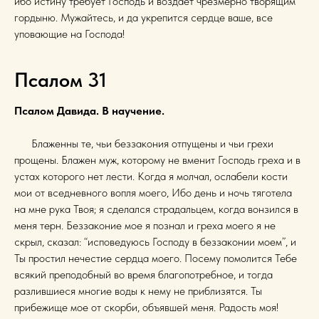
ибо истину требует Господь и воздает чрезмерно творящим
гордыню. Мужайтесь, и да укрепится сердце ваше, все
уповающие на Господа!
Псалом 31
Псалом Давида. В научение.
Блаженны те, чьи беззакония отпущены и чьи грехи
прощены. Блажен муж, которому не вменит Господь греха и в
устах которого нет лести. Когда я молчал, ослабели кости
мои от вседневного вопля моего, Ибо день и ночь тяготела
на мне рука Твоя; я сделался страдальцем, когда вонзился в
меня терн. Беззаконие мое я познал и греха моего я не
скрыл, сказал: “исповедуюсь Господу в беззаконии моем”, и
Ты простил нечестие сердца моего. Посему помолится Тебе
всякий преподобный во время благопотребное, и тогда
разлившиеся многие воды к нему не приблизятся. Ты
прибежище мое от скорби, объявшей меня. Радость моя!