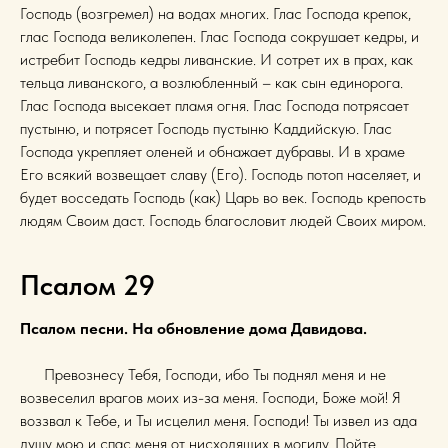
Господь (возгремел) на водах многих. Глас Господа крепок,
глас Господа великолепен. Глас Господа сокрушает кедры, и
истребит Господь кедры ливанские. И сотрет их в прах, как
тельца ливанского, а возлюбленный – как сын единорога.
Глас Господа высекает пламя огня. Глас Господа потрясает
пустыню, и потрясет Господь пустыню Каддийскую. Глас
Господа укрепляет оленей и обнажает дубравы. И в храме
Его всякий возвещает славу (Его). Господь потоп населяет, и
будет восседать Господь (как) Царь во век. Господь крепость
людям Своим даст. Господь благословит людей Своих миром.
Псалом 29
Псалом песни. На обновление дома Давидова.
Превознесу Тебя, Господи, ибо Ты поднял меня и не
возвеселил врагов моих из-за меня. Господи, Боже мой! Я
воззвал к Тебе, и Ты исцелил меня. Господи! Ты извел из ада
душу мою и спас меня от нисходящих в могилу. Пойте