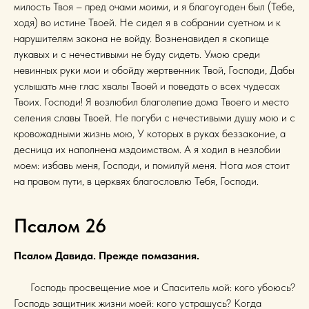
милость Твоя – пред очами моими, и я благоугоден был (Тебе,
ходя) во истине Твоей. Не сидел я в собрании суетном и к
нарушителям закона не войду. Возненавидел я скопище
лукавых и с нечестивыми не буду сидеть. Умою среди
невинных руки мои и обойду жертвенник Твой, Господи, Дабы
услышать мне глас хвалы Твоей и поведать о всех чудесах
Твоих. Господи! Я возлюбил благолепие дома Твоего и место
селения славы Твоей. Не погуби с нечестивыми душу мою и с
кровожадными жизнь мою, У которых в руках беззаконие, а
десница их наполнена мздоимством. А я ходил в незлобии
моем: избавь меня, Господи, и помилуй меня. Нога моя стоит
на правом пути, в церквях благословлю Тебя, Господи.
Псалом 26
Псалом Давида. Прежде помазания.
Господь просвещение мое и Спаситель мой: кого убоюсь?
Господь защитник жизни моей: кого устрашусь? Когда