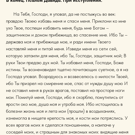
В конец. Псалом Давида. При исступлении.
На Тебя, Господи, я уповал, да не постыжусь во век:
правдою Твоею избавь меня и спаси меня. Приклони ко мне
ухо Твое, поспеши избавить меня, будь мне Богом –
защитником и домом прибежища, во спасение мне. Ибо Ты –
держава моя и прибежище мое, и ради имени Твоего
наставляй меня и питай меня. Изведи меня из сети сей,
которую затаили для меня, ибо Ты, Господи, защитник мой; В
руки Твои предаю дух мой. Ты избавил меня, Господи, Боже
истины. Ты возненавидел тщетно почитающих суетное, а я на
Господа уповал. Возрадуюсь и возвеселюсь о милости Твоей,
ибо Ты призрел на смирение мое, спас от нужды душу мою И
не оставил меня в руках врагов, поставил на просторе ноги
мои. Помилуй меня, Господи, ибо я скорблю, помутились от
ярости око мое, душа моя и утроба моя. Ибо истощилась в
болезни жизнь моя и лета мои (прошли) в воздыханиях,
изнемогла в нищете крепость моя, и кости мои потряслись. У
всех врагов моих я сделался поношением, а наипаче у
соседей моих, и страшным для знакомых моих: видящие меня