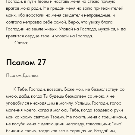
Господи, в пути Твоем и наставь меня на стезю прямую
врагов моих ради. Не предай меня на волю притеснителей
моих, ибо восстали на меня свидетели неправедные, и
солгала неправда себе самой. Верю, что увижу блага
Господни на земле живых. Уповай на Господа, мужайся, и да
крепится сердце твое, и уповай на Господа.
Слава:
Псалом 27
Псалом Давида.
К Тебе, Господи, воззову, Боже мой, не безмолвствуй со
мною, дабы, когда Ты будешь безмолвен со мною, я не
уподобился нисходящим в могилу. Услышь, Господи, голос
моления моего, когда я молюсь Тебе, когда воздеваю руки
мои ко храму святому Твоему. Не похить меня с грешниками,
не погуби меня с делающими неправду, говорящими: “мир”
ближним своим, тогда как зло в сердцах их. Воздай им,