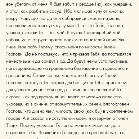
вон убегали от меня. Я был забыт в сердце (их), как умерший,
я стал, как разбитый сосуд. Ибо я слышал хулу от многих,
вокруг живущих, когда они собирались вместе на меня,
совещались исторгнуть душу мою. Но я на Тебя, Господи,
уповал, сказал: Ты – Бог мой! В руках Твоих жребий мой:
избавь меня от руки врагов моих и от гонителей моих. Яви
лице Твое рабу Твоему, спаси меня по милости Твоей.
Господи! Да не постыжусь, что я призвал Тебя, да постыдятся
нечестивые и да сойдут в ад. Да будут немы уста льстивые,
наговаривающие на праведника беззаконие с гордостью и
презрением. Сколь велико множество благости Твоей,
Господи, которую Ты сокрыл для боящихся Тебя, приготовил
для уповающих на Тебя пред сынами человеческими! Ты
скроешь их под кровом лица Твоего от мятежа людского,
укроешь их в скинии от возмутительных речей. Благословен
Господь, что дивно явил милость свою (как бы) в укрепленном
городе. А я сказал в исступлении моем: я отвержен от очей
Твоих. Посему услышал Ты голос молитвы моей, когда я
воззвал к Тебе. Возлюбите Господа, все преподобные Его,