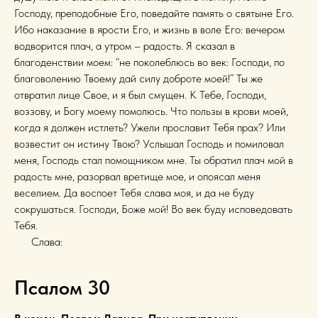
Господу, преподобные Его, поведайте память о святыне Его.
Ибо наказание в ярости Его, и жизнь в воле Его: вечером
водворится плач, а утром – радость. Я сказал в
благоденствии моем: “не поколеблюсь во век: Господи, по
благоволению Твоему дай силу доброте моей!” Ты же
отвратил лице Свое, и я был смущен. К Тебе, Господи,
воззову, и Богу моему помолюсь. Что пользы в крови моей,
когда я должен истлеть? Ужели прославит Тебя прах? Или
возвестит он истину Твою? Услышал Господь и помиловал
меня, Господь стал помощником мне. Ты обратил плач мой в
радость мне, разорвал вретище мое, и опоясал меня
веселием. Да воспоет Тебя слава моя, и да не буду
сокрушаться. Господи, Боже мой! Во век буду исповедовать
Тебя.
Слава:
Псалом 30