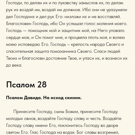
Господи, по делам их и по лукавству замыслов их, по делам
рук их воздай им, воздай им должное. Ибо они не уразумели
дел Господних и дел рук Его: низложи их и не восставляй.
Благословен Господь, ибо Он услышал голос моления моего.
Господь — помощник мой и защитник мой, на Него уповало
сердце мое, и Он помог мне, и процвела плоть моя, и волею
моею исповедаю Его. Господь – крепость народа Своего и
спасительная защита помазанника Своего. Спаси людей
Твоих и благослови достояние Твое, и упаси их, и вознеси их
до века.
Псалом 28
Псалом Давида. На исход скинии.
Принесите Господу, сыны Божии, принесите Господу
молодых овнов, воздайте Господу славу и честь. Воздайте
Господу славу имени Его, поклонитесь Господу во дворе
святом Его. Глас Господа на водах: Бог славы возгремел,